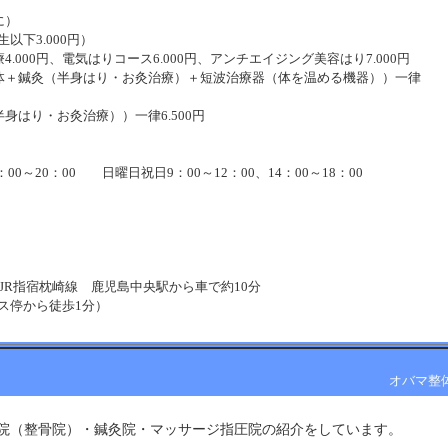
に）
以下3.000円）
.000円、電気はりコース6.000円、アンチエイジング美容はり7.000円
体＋鍼灸（半身はり・お灸治療）＋短波治療器（体を温める機器））一律
身はり・お灸治療））一律6.500円
4：00～20：00 日曜日祝日9：00～12：00、14：00～18：00
・JR指宿枕崎線 鹿児島中央駅から車で約10分
ス停から徒歩1分）
療：有 専用駐車場：有
オバマ整
院（整骨院）・鍼灸院・マッサージ指圧院の紹介をしています。 