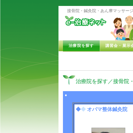
接骨院・鍼灸院・あん摩マッサージ
治療院を探す
講習会・展示
治療院を探す／接骨院
●
◆
◆
オバマ整体鍼灸院