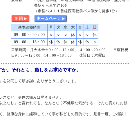
央駅から車で約10分
（市営バス１１番線西高校前バス停から徒歩1分）
基本診療時間
月
火
水
木
金
土
日
09：00 ～ 20：00
○
○
○
休
○
○
休
09：00 ～ 18：00
休
休
休
休
休
休
○
営業時間：月火水金土9：00～12：00、14：00～20：00 日曜日祝
日9：00～12：00、14：00～18：00 休診日：木曜日
すか。それとも、癒しをお求めですか。
」を訪問して頂き誠にありがとうございます。
レスなど、身体の痛みは尽きません。
以上なし」と言われても、なんとなく不健康な気がする…そんな貴方にお勧
く、健康な身体に緩和していく事が私どもの目的です。是非一度、ご相談く