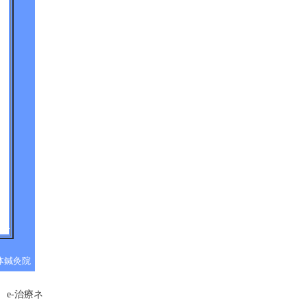
体鍼灸院
e-治療ネ