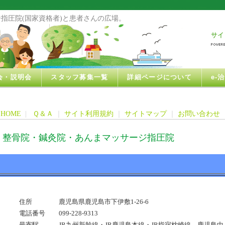
指圧院(国家資格者)と患者さんの広場。
サイ
会・説明会
スタッフ募集一覧
詳細ページについて
e-
HOME
|
Ｑ＆Ａ
｜
サイト利用規約
｜
サイトマップ
｜
お問い合わせ
・整骨院・鍼灸院・あんまマッサージ指圧院
住所
鹿児島県鹿児島市下伊敷1-26-6
電話番号
099-228-9313
最寄駅
JR九州新幹線・JR鹿児島本線・JR指宿枕崎線 鹿児島中