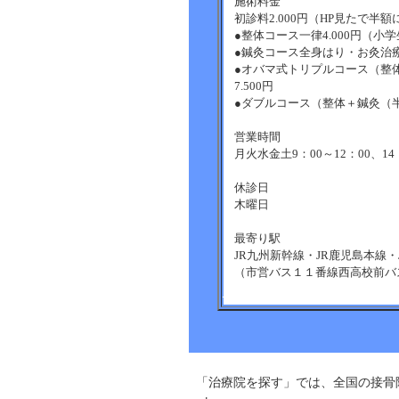
施術料金
初診料2.000円（HP見たで半額
●整体コース一律4.000円（小学生
●鍼灸コース全身はり・お灸治療4
●オバマ式トリプルコース（整
7.500円
●ダブルコース（整体＋鍼灸（半
営業時間
月火水金土9：00～12：00、1
休診日
木曜日
最寄り駅
JR九州新幹線・JR鹿児島本線
（市営バス１１番線西高校前バ
その他
保険適用：鍼灸一部可、出張治
「治療院を探す」では、全国の接骨