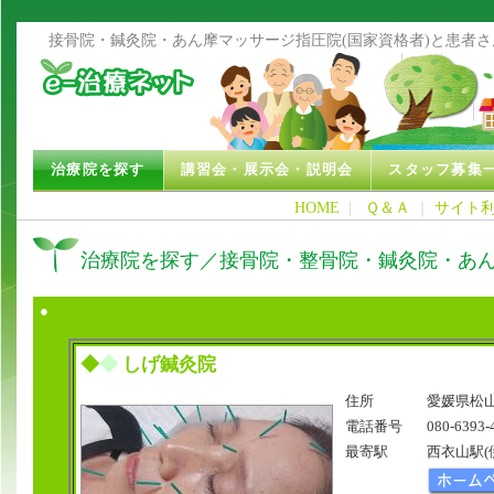
接骨院・鍼灸院・あん摩マッサージ指圧院(国家資格者)と患者
治療院を探す
講習会・展示会・説明会
スタッフ募集
HOME
|
Ｑ＆Ａ
｜
サイト
治療院を探す／接骨院・整骨院・鍼灸院・あ
●
◆
◆
しげ鍼灸院
住所
愛媛県松山
電話番号
080-6393-
最寄駅
西衣山駅(