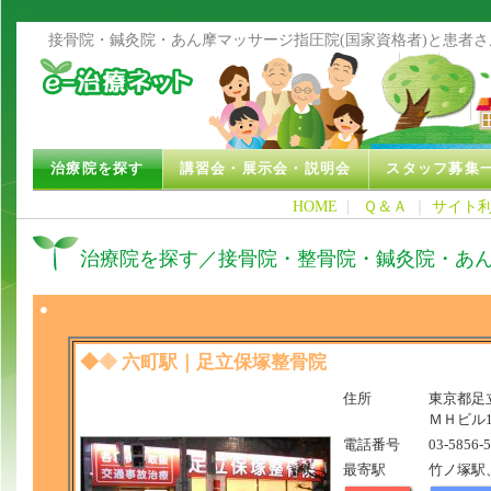
接骨院・鍼灸院・あん摩マッサージ指圧院(国家資格者)と患者
治療院を探す
講習会・展示会・説明会
スタッフ募集
HOME
|
Ｑ＆Ａ
｜
サイト
治療院を探す／接骨院・整骨院・鍼灸院・あ
●
◆
◆
六町駅｜足立保塚整骨院
住所
東京都足立
ＭＨビル1
電話番号
03-5856-
最寄駅
竹ノ塚駅