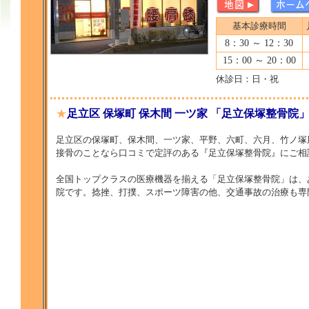
基本診療時間
8：30 ～ 12：30
15：00 ～ 20：00
休診日：日・祝
★
足立区 保塚町 保木間 一ツ家 「足立保塚整骨院
足立区の保塚町、保木間、一ツ家、平野、六町、六月、竹ノ塚
接骨のことなら口コミで定評のある『足立保塚整骨院』にご相
全国トップクラスの医療機器を揃える「足立保塚整骨院」は、
院です。捻挫、打撲、スポーツ障害の他、交通事故の治療も専