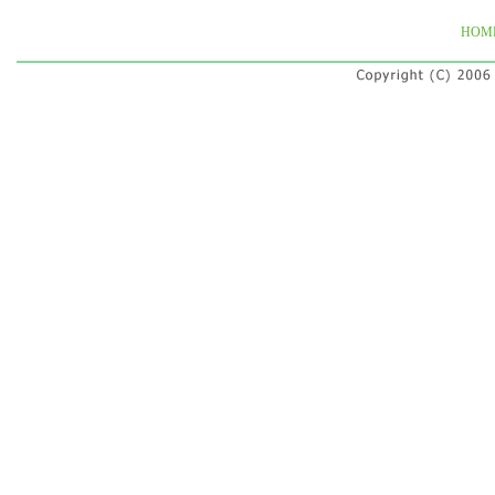
最寄り駅
HOM
京王線 千歳烏山駅から徒歩5分
その他
保険適用：否
出張治療：無
駐車場：無
クレジットカード：可（VISA,Master,
当日予約ＯＫ