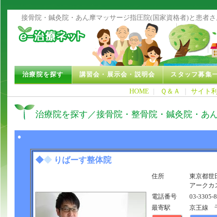
接骨院・鍼灸院・あん摩マッサージ指圧院(国家資格者)と患者
治療院を探す
講習会・展示会・説明会
スタッフ募集
HOME
|
Ｑ＆Ａ
｜
サイト
治療院を探す／接骨院・整骨院・鍼灸院・あ
●
◆
◆
りばーす整体院
住所
東京都世田
アークカ
電話番号
03-3305-
最寄駅
京王線 