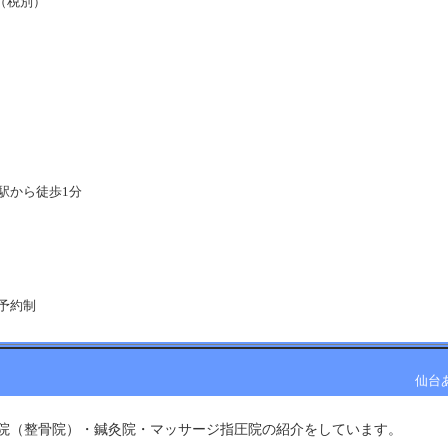
円（税別）
駅から徒歩1分
予約制
仙台
院（整骨院）・鍼灸院・マッサージ指圧院の紹介をしています。 