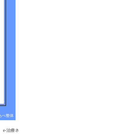
あべ整体
e-治療ネ