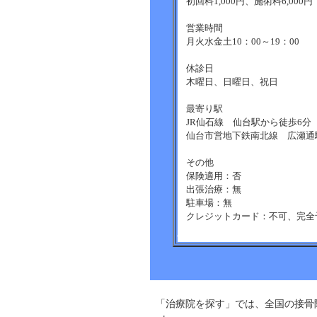
初回料1,000円、施術料6,000
営業時間
月火水金土10：00～19：00
休診日
木曜日、日曜日、祝日
最寄り駅
JR仙石線 仙台駅から徒歩6分
仙台市営地下鉄南北線 広瀬通
その他
保険適用：否
出張治療：無
駐車場：無
クレジットカード：不可、完全
「治療院を探す」では、全国の接骨