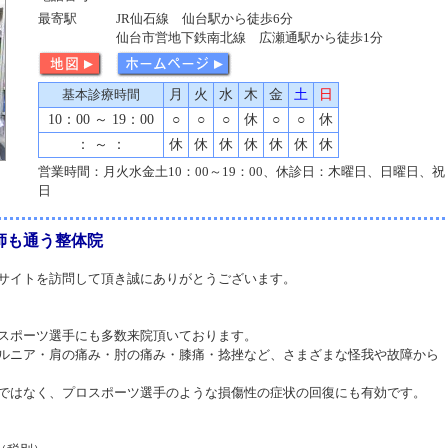
最寄駅
JR仙石線 仙台駅から徒歩6分
仙台市営地下鉄南北線 広瀬通駅から徒歩1分
基本診療時間
月
火
水
木
金
土
日
10：00 ～ 19：00
○
○
○
休
○
○
休
： ～ ：
休
休
休
休
休
休
休
営業時間：月火水金土10：00～19：00、休診日：木曜日、日曜日、祝
日
師も通う整体院
サイトを訪問して頂き誠にありがとうございます。
スポーツ選手にも多数来院頂いております。
ルニア・肩の痛み・肘の痛み・膝痛・捻挫など、さまざまな怪我や故障から
ではなく、プロスポーツ選手のような損傷性の症状の回復にも有効です。