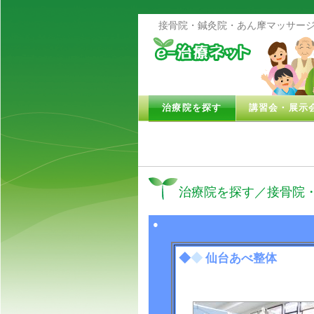
接骨院・鍼灸院・あん摩マッサージ
治療院を探す
講習会・展示
治療院を探す／接骨院
●
◆
◆
仙台あべ整体