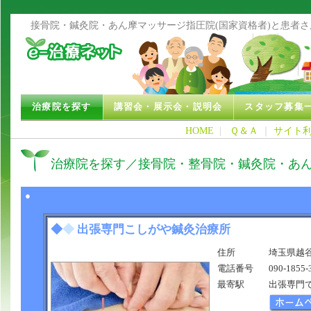
接骨院・鍼灸院・あん摩マッサージ指圧院(国家資格者)と患者
治療院を探す
講習会・展示会・説明会
スタッフ募集
HOME
|
Ｑ＆Ａ
｜
サイト
治療院を探す／接骨院・整骨院・鍼灸院・あ
●
◆
◆
出張専門こしがや鍼灸治療所
住所
埼玉県越谷
電話番号
090-1855-
最寄駅
出張専門