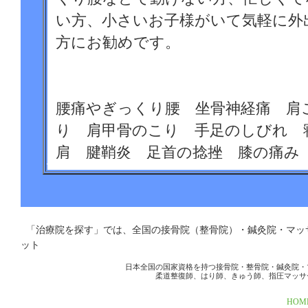
い方、小さいお子様がいて気軽に外
方にお勧めです。
腰痛やぎっくり腰 坐骨神経痛 肩
り 肩甲骨のこり 手足のしびれ 
肩 腱鞘炎 足首の捻挫 膝の痛み
の肘の痛み 顎関節症 顔面神経麻
経失調症 耳鳴り めまい 頭痛
更年期障害 咳 ぜんそく リウ
「治療院を探す」では、全国の接骨院（整骨院）・鍼灸院・マ
下痢 胃腸の不調などでお悩みの方
ット
日本全国の国家資格を持つ接骨院・整骨院・鍼灸院・
柔道整復師、はり師、きゅう師、指圧マッサ
HOM