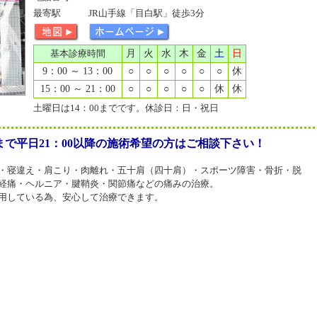
最寄駅
JR山手線「目白駅」徒歩3分
基本診療時間
月
火
水
木
金
土
日
9：00 ～ 13：00
○
○
○
○
○
○
休
15：00 ～ 21：00
○
○
○
○
○
休
休
土曜日は14：00までです。休診日：日・祝日
で平日21：00以降の施術希望の方はご相談下さい！
・寝違え・肩こり・肉離れ・五十肩（四十肩）・スポーツ障害・骨折・脱
経痛・ヘルニア・腱鞘炎・関節痛などの痛みの治療。
用している為、安心して治療できます。