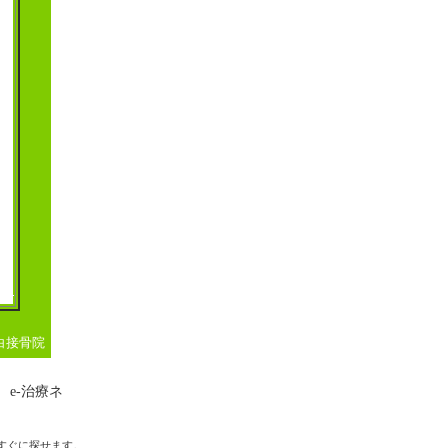
白接骨院
e-治療ネ
すぐに探せます。