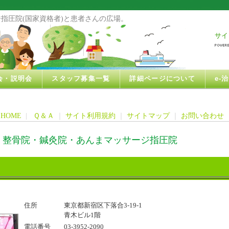
指圧院(国家資格者)と患者さんの広場。
サイ
会・説明会
スタッフ募集一覧
詳細ページについて
e-
HOME
|
Ｑ＆Ａ
｜
サイト利用規約
｜
サイトマップ
｜
お問い合わせ
・整骨院・鍼灸院・あんまマッサージ指圧院
住所
東京都新宿区下落合3-19-1
青木ビル1階
電話番号
03-3952-2090