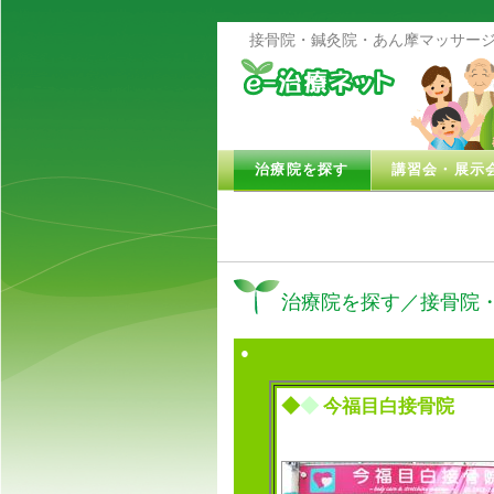
接骨院・鍼灸院・あん摩マッサージ
治療院を探す
講習会・展示
治療院を探す／接骨院
●
◆
◆
今福目白接骨院