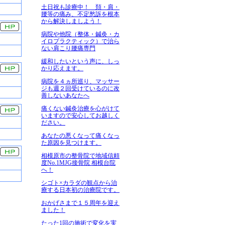
土日祝も診療中！ 頚・肩・
腰等の痛み、不定愁訴を根本
から解決しましよう！
病院や他院（整体・鍼灸・カ
イロプラクティック）で治ら
ない肩こり腰痛専門
緩和したいという声に、しっ
かり応えます。
病院を４ヵ所巡り、マッサー
ジも週２回受けているのに改
善しないあなたへ
痛くない鍼灸治療を心がけて
いますので安心してお越しく
ださい。
あなたの悪くなって痛くなっ
た原因を見つけます。
相模原市の整骨院で地域信頼
度No.1MJG接骨院 相模台院
へ！
シゴト×カラダの観点から治
療する日本初の治療院です。
おかげさまで１５周年を迎え
ました！
たった1回の施術で変化を実