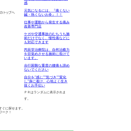
感
元気になるには、『痛くない
鍼・熱くないお灸』！！
仕事や運動から発生する痛み
改善専門店
ケガや交通事故のむちうち施
術だけでなく、慢性痛などに
も対応できます
丙辰堂治療院は、自然治癒力
を目覚めさせる施術に長けて
います。
歩行困難な重度の腰痛も諦め
ないでください
自分を”感じ””気づき””変化
し”身に着け、心地よく生き
抜くお手伝い
ＰＲはランダムに表示されま
す。
すぐに探せます。
ワーク！