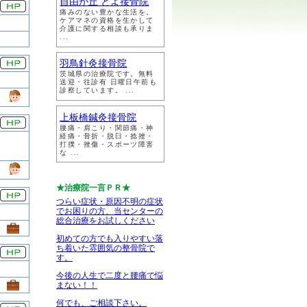
自由が丘 とよ接骨院
痛みのない豊かな生活を。
ケアマネの資格を生かして
介護に関する相談も承りま
...
羽鳥針灸接骨院
茨城県の治療院です。無料
送迎・往診有 日曜日午前も
診察しています。 ...
上板橋鍼灸接骨院
腰痛・肩こり・関節痛・神
経痛・骨折・脱臼・捻挫・
打撲・挫傷・スポーツ障害
な ...
★治療院一言ＰＲ★
つらい症状・原因不明の症状
でお困りの方、当センターの
総合治療をお試しください
初めての方でも入りやすい落
ち着いた雰囲気の整骨院で
す。
今後の人生で二度と腰痛で悩
まない！！
何でも、ご相談下さい。