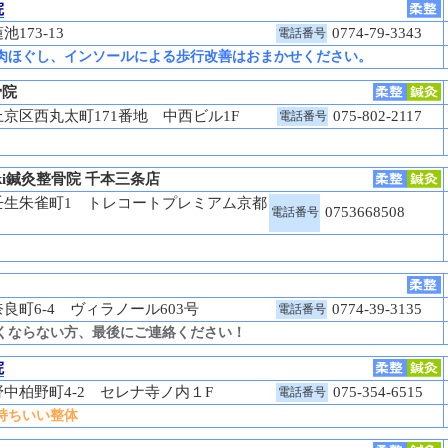
院
173-13
0774-79-3343
電話番号
肉ほぐし、インソールによる歩行改善はおまかせください。
骨院
京区西丸太町171番地 中西ビル1F
075-802-2117
電話番号
 Genki鍼灸整骨院 千本三条店
壬生朱雀町1 トレコートプレミアム京都
0753668508
電話番号
町6-4 ヴィラノール603号
0774-39-3135
電話番号
くならない方、最後にご連絡ください！
院
中柏野町4-2 セレナ寺ノ内１F
075-354-6515
電話番号
持ちいい整体