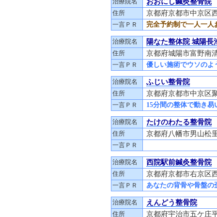
治療院名
おおにし鍼灸整骨院
住所
京都府京都市中京区
一言ＰＲ
完全予約制で一人一人
治療院名
陽なた整体院 城陽長
住所
京都府城陽市富野南清水
一言ＰＲ
優しい施術でウソのよ
治療院名
ふじい整骨院
住所
京都府京都市中京区聚楽
一言ＰＲ
15分間の整体で動き易
治療院名
たけのわたる整骨院
住所
京都府八幡市男山松里
一言ＰＲ
治療院名
西院駅前鍼灸整骨院
住所
京都府京都市右京区西
一言ＰＲ
あなたの背骨や骨盤の
治療院名
えんどう整骨院
住所
京都府宇治市五ケ庄平