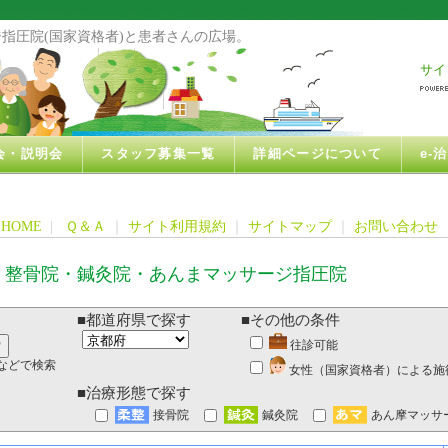
指圧院(国家資格者)と患者さんの広場。
サイ
会・説明会
スタッフ募集一覧
詳細ページについて
e-
HOME
|
Ｑ＆Ａ
｜
サイト利用規約
｜
サイトマップ
｜
お問い合わせ
・整骨院・鍼灸院・あんまマッサージ指圧院
■都道府県で探す
■その他の条件
往診可能
などで検索
女性（国家資格者）による施
■治療形態で探す
接骨院
鍼灸院
あん摩マッサ