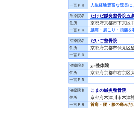
一言ＰＲ
人生経験豊富な院長に
治療院名
たけだ鍼灸整骨院五
住所
京都府京都市下京区中
一言ＰＲ
腰痛・肩こり・頭痛を
治療院名
だいご整骨院
住所
京都府京都市伏見区醍
一言ＰＲ
治療院名
y,s整体院
住所
京都府京都市右京区太秦帷
一言ＰＲ
治療院名
こまの鍼灸整骨院
住所
京都府木津川市木津神田
一言ＰＲ
首肩・腰・膝の痛みだ