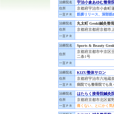
治療院名
宇治小倉あゆむ整骨
住所
京都府宇治市小倉町蓮池
一言ＰＲ
筋膜リリース、深部筋
治療院名
丸太町 Genki鍼灸整
住所
京都府京都府京都市上
一言ＰＲ
治療院名
Sports & Beauty
京都府京都市中京区
住所
二条1号
一言ＰＲ
治療院名
KIZU整体サロン
住所
京都府宇治市六地蔵奈良
一言ＰＲ
病院でも整骨院でも良
治療院名
はたらく接骨院鍼灸
住所
京都府京都市北区紫野
一言ＰＲ
痛くない、とにかく気