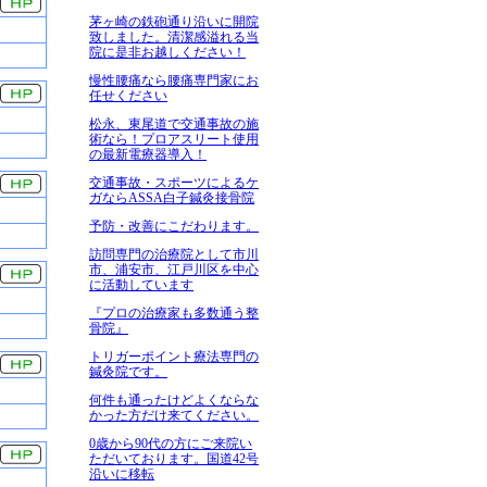
茅ヶ崎の鉄砲通り沿いに開院
致しました。清潔感溢れる当
院に是非お越しください！
慢性腰痛なら腰痛専門家にお
任せください
松永、東尾道で交通事故の施
術なら！プロアスリート使用
の最新電療器導入！
交通事故・スポーツによるケ
ガならASSA白子鍼灸接骨院
予防・改善にこだわります。
訪問専門の治療院として市川
市、浦安市、江戸川区を中心
に活動しています
『プロの治療家も多数通う整
骨院』
トリガーポイント療法専門の
鍼灸院です。
何件も通ったけどよくならな
かった方だけ来てください。
0歳から90代の方にご来院い
ただいております。国道42号
沿いに移転