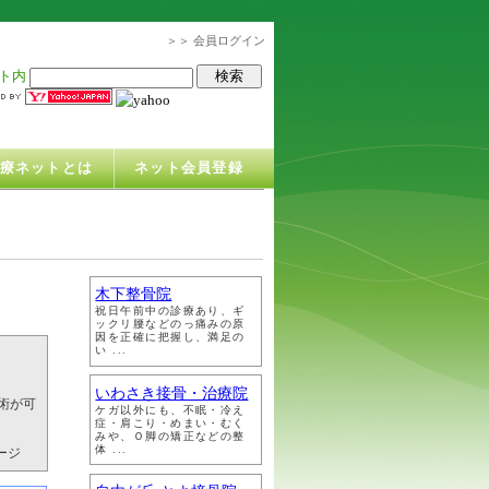
＞＞ 会員ログイン
ト内
治療ネットとは
ネット会員登録
木下整骨院
祝日午前中の診療あり、ギ
ックリ腰などのっ痛みの原
因を正確に把握し、満足の
い ...
いわさき接骨・治療院
術が可
ケガ以外にも、不眠・冷え
症・肩こり・めまい・むく
みや、Ｏ脚の矯正などの整
体 ...
ージ