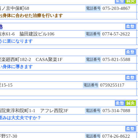
西ノ京中保町68
075-203-4867
電話番号
お身体に合わせた治療を行います
池
61-6 脇田建設ビル106
0774-57-2622
電話番号
うに楽になります
廻西町182-2 CASA聚楽1F
075-821-5588
電話番号
い身体に導きます
15-15
0759255117
電話番号
院東淳和院町1-1 アフレ西院3F
075-314-7088
電話番号
歪みは大丈夫ですか？
野57-30
0774-26-8622
電話番号