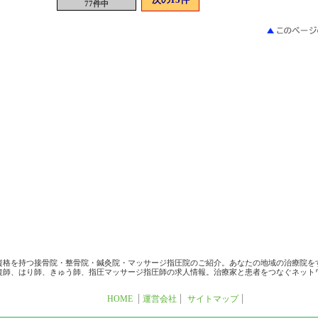
77件中
資格を持つ接骨院・整骨院・鍼灸院・マッサージ指圧院のご紹介。あなたの地域の治療院を
復師、はり師、きゅう師、指圧マッサージ指圧師の求人情報。治療家と患者をつなぐネット
HOME
運営会社
サイトマップ