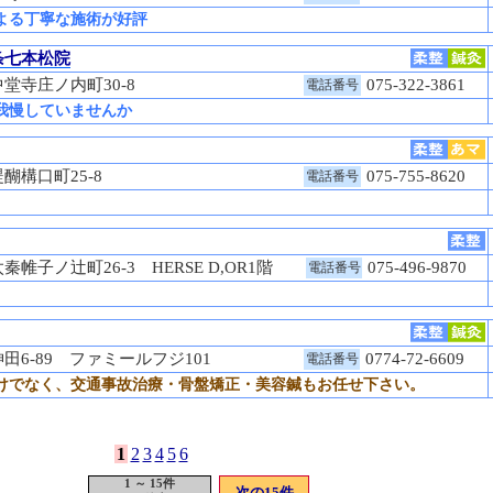
よる丁寧な施術が好評
条七本松院
堂寺庄ノ内町30-8
075-322-3861
電話番号
我慢していませんか
醐構口町25-8
075-755-8620
電話番号
子ノ辻町26-3 HERSE D,OR1階
075-496-9870
電話番号
6-89 ファミールフジ101
0774-72-6609
電話番号
けでなく、交通事故治療・骨盤矯正・美容鍼もお任せ下さい。
1
2
3
4
5
6
1 ～ 15件
次の15件