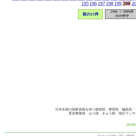
195
196
197
198
199
200
2
2986 ～ 3000件
前の15件
3049件中
日本全国の国家資格を持つ接骨院・整骨院・鍼灸院・
柔道整復師、はり師、きゅう師、指圧マッサ
HOM