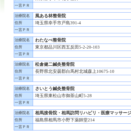
一言ＰＲ
治療院名
風ある林整骨院
住所
埼玉県幸手市戸島391-4
一言ＰＲ
治療院名
わたなべ整骨院
住所
東京都品川区西五反田5-2-20-103
一言ＰＲ
治療院名
松倉健二鍼灸整骨院
住所
長野県北安曇郡白馬村北城森上10675-10
一言ＰＲ
治療院名
さいとう鍼灸整骨院
住所
埼玉県東松山市御茶山町5-28
一言ＰＲ
治療院名
相馬接骨院・相馬訪問リハビリ・医療マッサー
住所
福島県相馬市小野下薬師堂214
一言ＰＲ