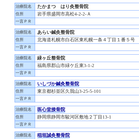
治療院名
たかまつ はり灸整骨院
住所
岩手県盛岡市高松4-2-2-Ａ
一言ＰＲ
治療院名
あらい鍼灸整骨院
住所
北海道札幌市白石区東札幌一条４丁目１番５
一言ＰＲ
治療院名
緑ヶ丘整骨院
住所
福島県郡山市緑ケ丘東3-1-2
一言ＰＲ
治療院名
いしづか鍼灸整骨院
住所
東京都杉並区久我山3-25-5-101
一言ＰＲ
治療院名
医心堂接骨院
住所
静岡県静岡市駿河区敷地２丁目13-1
一言ＰＲ
治療院名
稲垣誠灸整骨院