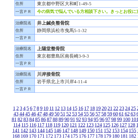
住所
東京都中野区大和町1-49-5
一言ＰＲ
今の病気で悩んでいる方相談下さい。きっとお役に
治療院名
井上鍼灸整骨院
住所
静岡県浜松市曳馬5-1-32
一言ＰＲ
治療院名
上陽堂整骨院
住所
東京都豊島区南長崎3-9-3
一言ＰＲ
治療院名
川岸接骨院
住所
岩手県北上市川岸4-11-4
一言ＰＲ
1
2
3
4
5
6
7
8
9
10
11
12
13
14
15
16
17
18
19
20
21
22
23
24
25
43
44
45
46
47
48
49
50
51
52
53
54
55
56
57
58
59
60
61
62
63
81
82
83
84
85
86
87
88
89
90
91
92
93
94
95
96
97
98
99
100
10
114
115
116
117
118
119
120
121
122
123
124
125
126
127
128
141
142
143
144
145
146
147
148
149
150
151
152
153
154
155
168
169
170
171
172
173
174
175
176
177
178
179
180
181
182