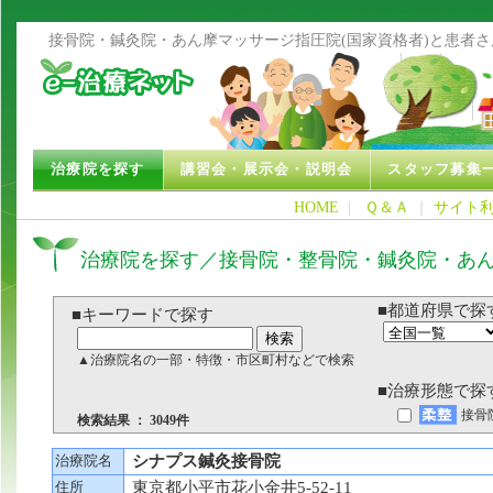
接骨院・鍼灸院・あん摩マッサージ指圧院(国家資格者)と患者
治療院を探す
講習会・展示会・説明会
スタッフ募集
HOME
|
Ｑ＆Ａ
｜
サイト
治療院を探す／接骨院・整骨院・鍼灸院・あ
■都道府県で探
■キーワードで探す
▲治療院名の一部・特徴・市区町村などで検索
■治療形態で探
接骨
検索結果 ： 3049件
治療院名
シナプス鍼灸接骨院
住所
東京都小平市花小金井5-52-11