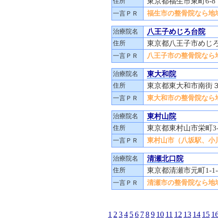
住所
東京都福生市東町6-
一言ＰＲ
福生市の整骨院なら地域
治療院名
八王子めじろ台院
住所
東京都八王子市めじろ台
一言ＰＲ
八王子市の整骨院なら地
治療院名
東大和院
住所
東京都東大和市南街
一言ＰＲ
東大和市の整骨院なら地
治療院名
東村山院
住所
東京都東村山市栄町3-
一言ＰＲ
東村山市（八坂駅、小川
治療院名
清瀬北口院
住所
東京都清瀬市元町1-1
一言ＰＲ
清瀬市の整骨院なら地域
1
2
3
4
5
6
7
8
9
10
11
12
13
14
15
1