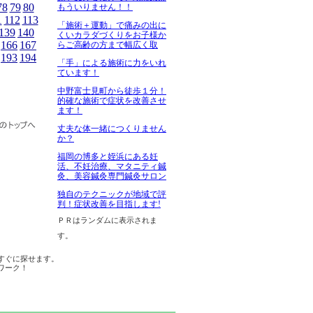
78
79
80
もういりません！！
1
112
113
「施術＋運動」で痛みの出に
139
140
くいカラダづくりをお子様か
166
167
らご高齢の方まで幅広く取
193
194
「手」による施術に力をいれ
ています！
中野富士見町から徒歩１分！
的確な施術で症状を改善させ
ます！
丈夫な体一緒につくりません
か？
福岡の博多と姪浜にある妊
活、不妊治療、マタニティ鍼
灸、美容鍼灸専門鍼灸サロン
独自のテクニックが地域で評
判！症状改善を目指します!
ＰＲはランダムに表示されま
す。
すぐに探せます。
ワーク！