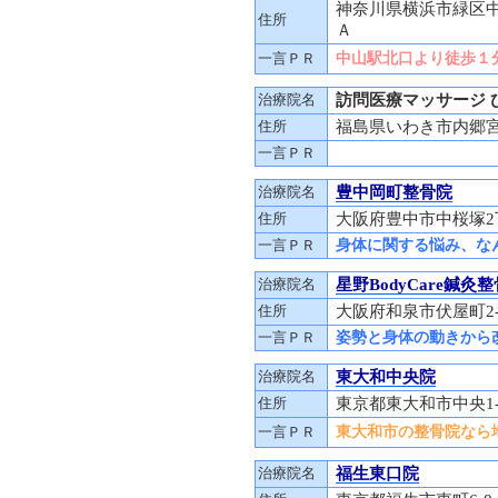
神奈川県横浜市緑区
住所
Ａ
一言ＰＲ
中山駅北口より徒歩１
治療院名
訪問医療マッサージ 
住所
福島県いわき市内郷宮
一言ＰＲ
治療院名
豊中岡町整骨院
住所
大阪府豊中市中桜塚2丁目
一言ＰＲ
身体に関する悩み、な
治療院名
星野BodyCare鍼灸
住所
大阪府和泉市伏屋町2-
一言ＰＲ
姿勢と身体の動きから
治療院名
東大和中央院
住所
東京都東大和市中央1-
一言ＰＲ
東大和市の整骨院なら地
治療院名
福生東口院