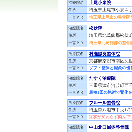
治療院名
上尾小泉院
住所
埼玉県上尾市小泉４丁
一言ＰＲ
埼玉県上尾市の整骨院な
治療院名
松伏院
住所
埼玉県北葛飾郡松伏
一言ＰＲ
埼玉県北葛飾郡の整骨院
治療院名
村瀬鍼灸整体院
住所
京都府京都市南区久
一言ＰＲ
ソフト整体と鍼灸の優
治療院名
たすく治療院
住所
三重県津市河芸町西千里
一言ＰＲ
最短1回の施術で変化
治療院名
フルール整骨院
住所
埼玉県八潮市中央1-2
一言ＰＲ
症状が変わらず悩んで
治療院名
中山北口鍼灸整骨院