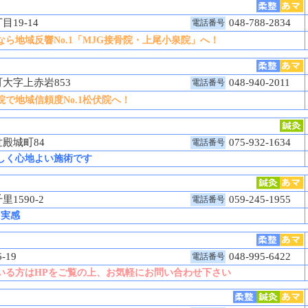
目19-14
048-788-2834
電話番号
ら地域反響No.1「MJG接骨院・上尾小泉院」へ！
町大字上赤岩853
048-940-2011
電話番号
で地域信頼度No.1松伏院へ！
世殿城町84
075-932-1634
電話番号
しく心地よい施術です
1590-2
059-245-1955
電話番号
を実感
6-19
048-995-6422
電話番号
いる方はHPをご覧の上、お気軽にお問い合わせ下さい