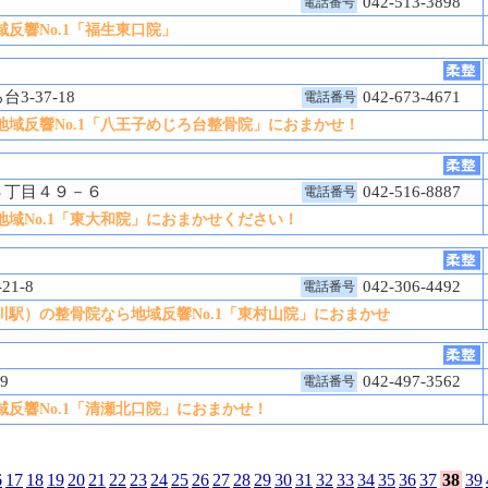
8
042-513-3898
電話番号
反響No.1「福生東口院」
3-37-18
042-673-4671
電話番号
域反響No.1「八王子めじろ台整骨院」におまかせ！
３丁目４９－６
042-516-8887
電話番号
域No.1「東大和院」におまかせください！
21-8
042-306-4492
電話番号
駅）の整骨院なら地域反響No.1「東村山院」におまかせ
-9
042-497-3562
電話番号
反響No.1「清瀬北口院」におまかせ！
6
17
18
19
20
21
22
23
24
25
26
27
28
29
30
31
32
33
34
35
36
37
38
39