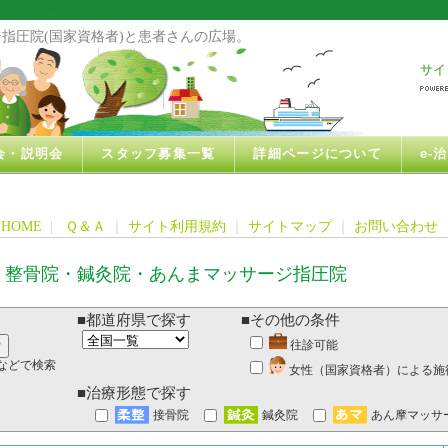
指圧院(国家資格者)と患者さんの広場。
サイ
会・説明会
スタッフ募集一覧
詳細ページについて
e-
HOME
|
Ｑ＆Ａ
｜
サイト利用規約
｜
サイトマップ
｜
お問い合わせ
・整骨院・鍼灸院・あんまマッサージ指圧院
■都道府県で探す
■その他の条件
往診可能
などで検索
女性（国家資格者）による施
■治療形態で探す
接骨院
鍼灸院
あん摩マッサ