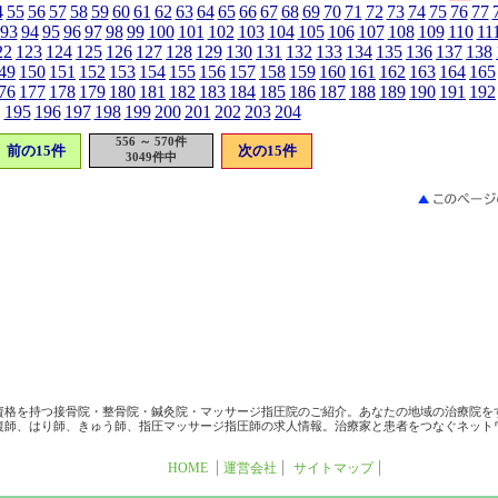
4
55
56
57
58
59
60
61
62
63
64
65
66
67
68
69
70
71
72
73
74
75
76
77
93
94
95
96
97
98
99
100
101
102
103
104
105
106
107
108
109
110
11
22
123
124
125
126
127
128
129
130
131
132
133
134
135
136
137
138
49
150
151
152
153
154
155
156
157
158
159
160
161
162
163
164
165
76
177
178
179
180
181
182
183
184
185
186
187
188
189
190
191
192
195
196
197
198
199
200
201
202
203
204
556 ～ 570件
前の15件
次の15件
3049件中
資格を持つ接骨院・整骨院・鍼灸院・マッサージ指圧院のご紹介。あなたの地域の治療院を
復師、はり師、きゅう師、指圧マッサージ指圧師の求人情報。治療家と患者をつなぐネット
HOME
運営会社
サイトマップ