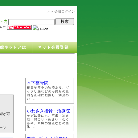
＞＞ 会員ログイン
ト内
治療ネットとは
ネット会員登録
木下整骨院
祝日午前中の診療あり、ギ
ックリ腰などのっ痛みの原
因を正確に把握し、満足の
い ...
いわさき接骨・治療院
術が可
ケガ以外にも、不眠・冷え
症・肩こり・めまい・むく
みや、Ｏ脚の矯正などの整
体 ...
ージ