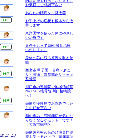
的な治療を行っております。
お気軽にご相談下さい
あなたの腰痛を一発改善
お手上げの症状も根本から改
善します
東洋医学を使った体にやさし
い治療です
責任をもって 誠心誠意治療
いたします。
身体の芯に残る原因を取る治
療
西宮市 甲子園 首痛・肩こ
り・腰痛・骨盤矯正なら三宅
整骨院
川口市の整骨院で地域信頼度
No.1MJG接骨院 川口柳崎院
へ！
頭痛や慢性痛でお悩みでした
らお任せ下さい
顔の歪み・顎関節症が気にな
らなくなるがモットーです！
｜大阪市鶴見区
頭痛改善率95％の頭痛専門治
40
41
42
療を受けるだけで、頭痛薬は