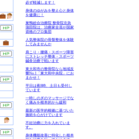
必ず軽減します！
身体のゆがみを整え心と身体
を健康に！
巣鴨総合治療院 整骨院京急
蒲田院は、治療家全員が国家
資格のプロ集団
人気整体院の骨盤整体を体験
してみませんか
肩こり・腰痛・スポーツ障害
にストレッチ整体・スポーツ
鍼灸治療で戦います
東大和市の整骨院なら地域反
響No.1「東大和中央院」にお
まかせ！
平日は夜8時、土日も受付し
ています
一時しのぎのマッサージでな
く痛みを根本的から緩和
最新の医学的根拠に基づいた
施術を心がけています
不妊治療に力を入れていま
す。
身体機能改善に特化した根本