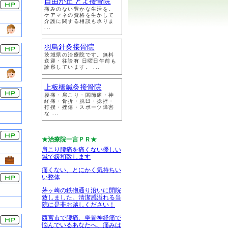
自由が丘 とよ接骨院
痛みのない豊かな生活を。
ケアマネの資格を生かして
介護に関する相談も承りま
...
羽鳥針灸接骨院
茨城県の治療院です。無料
送迎・往診有 日曜日午前も
診察しています。 ...
上板橋鍼灸接骨院
腰痛・肩こり・関節痛・神
経痛・骨折・脱臼・捻挫・
打撲・挫傷・スポーツ障害
な ...
★治療院一言ＰＲ★
肩こり腰痛を痛くない優しい
鍼で緩和致します
痛くない、とにかく気持ちい
い整体
茅ヶ崎の鉄砲通り沿いに開院
致しました。清潔感溢れる当
院に是非お越しください！
西宮市で腰痛、坐骨神経痛で
悩んでいるあなたへ、痛みは