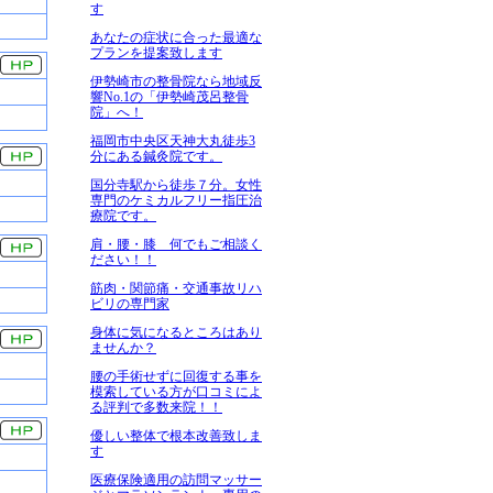
す
あなたの症状に合った最適な
プランを提案致します
伊勢崎市の整骨院なら地域反
響No.1の「伊勢崎茂呂整骨
院」へ！
福岡市中央区天神大丸徒歩3
分にある鍼灸院です。
国分寺駅から徒歩７分。女性
専門のケミカルフリー指圧治
療院です。
肩・腰・膝 何でもご相談く
ださい！！
筋肉・関節痛・交通事故リハ
ビリの専門家
身体に気になるところはあり
ませんか？
腰の手術せずに回復する事を
模索している方が口コミによ
る評判で多数来院！！
優しい整体で根本改善致しま
す
医療保険適用の訪問マッサー