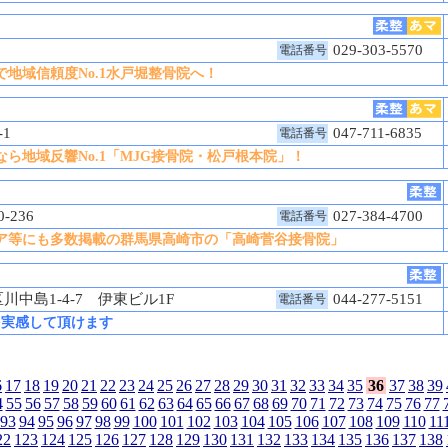
4
029-303-5570
電話番号
地域信頼度No.1水戸堀整骨院へ！
-1
047-711-6835
電話番号
ら地域反響No.1「MJG接骨院・松戸根本院」！
-236
027-384-4700
電話番号
ィア等にも多数掲載の群馬県高崎市の「高崎菅谷接骨院」
中島1-4-7 伊東ビル1F
044-277-5151
電話番号
を実感して頂けます
6
17
18
19
20
21
22
23
24
25
26
27
28
29
30
31
32
33
34
35
36
37
38
39
4
55
56
57
58
59
60
61
62
63
64
65
66
67
68
69
70
71
72
73
74
75
76
77
93
94
95
96
97
98
99
100
101
102
103
104
105
106
107
108
109
110
11
22
123
124
125
126
127
128
129
130
131
132
133
134
135
136
137
138