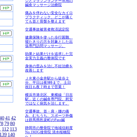
ジとマラソンランナー専用の
鍼灸マッサージ治療院
痛みを伴わない安全なカイロ
プラクティック、どこが痛く
ても首と骨盤を整えます
交通事故被害者救済認定院
健康保険を使った歩行困難、
寝たきりの方を対象とした出
張専門訪問マッサージ。
効果と結果だけを追求した完
全実力主義の整体院です
身体の歪みを治し不妊治療を
改善します
ＪＲ東小金井駅から徒歩２
分、平日は夜9時まで、土日
祝日も夜７時まで営業！
横浜市港北区、東横線「日吉
駅」近くの鍼灸専門院。慰安
ではなく病気を治します。
交通事故、首・肩・腰の痛
み、むちうち、スポーツ外傷
40
41
42
は群馬県邑楽町のPass鍼
78
79
80
静岡市の整骨院で地域信頼度
1
112
113
No.1MJG接骨院 清水桜橋院
139
140
へ！