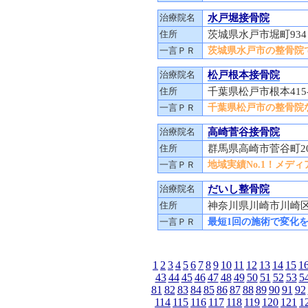
治療院名
水戸堀接骨院
住所
茨城県水戸市堀町93
一言ＰＲ
茨城県水戸市の整骨院で
治療院名
松戸根本接骨院
住所
千葉県松戸市根本415
一言ＰＲ
千葉県松戸市の整骨院な
治療院名
高崎菅谷接骨院
住所
群馬県高崎市菅谷町20
一言ＰＲ
地域実績No.1！メデ
治療院名
だいし整骨院
住所
神奈川県川崎市川崎区川
一言ＰＲ
最短1回の施術で変化
1
2
3
4
5
6
7
8
9
10
11
12
13
14
15
1
43
44
45
46
47
48
49
50
51
52
53
5
81
82
83
84
85
86
87
88
89
90
91
92
114
115
116
117
118
119
120
121
1