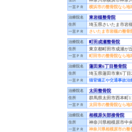
一言ＰＲ
横浜市の整骨院なら地域
治療院名
東岩槻整骨院
住所
埼玉県さいたま市岩槻区
一言ＰＲ
さいたま市岩槻の整骨院
治療院名
町田成瀬整骨院
住所
東京都町田市成瀬が丘2
一言ＰＲ
町田市の整骨院なら地域
治療院名
蓮田東6丁目整骨院
住所
埼玉県蓮田市東6丁目
一言ＰＲ
猫背矯正や交通事故治
治療院名
太田整骨院
住所
群馬県太田市西本町1
一言ＰＲ
太田市の整骨院なら地域
治療院名
相模原矢部接骨院
住所
神奈川県相模原市中央
一言ＰＲ
神奈川県相模原市の整骨