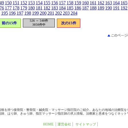
49
150
151
152
153
154
155
156
157
158
159
160
161
162
163
164
165
76
177
178
179
180
181
182
183
184
185
186
187
188
189
190
191
192
195
196
197
198
199
200
201
202
203
204
526 ～ 540件
前の15件
次の15件
3050件中
資格を持つ接骨院・整骨院・鍼灸院・マッサージ指圧院のご紹介。あなたの地域の治療院を
復師、はり師、きゅう師、指圧マッサージ指圧師の求人情報。治療家と患者をつなぐネット
HOME
運営会社
サイトマップ