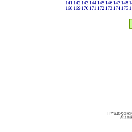
141
142
143
144
145
146
147
148
1
168
169
170
171
172
173
174
175
1
日本全国の国家
柔道整