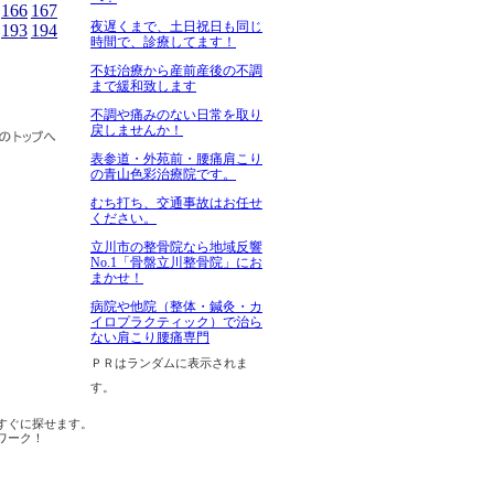
166
167
夜遅くまで、土日祝日も同じ
193
194
時間で、診療してます！
不妊治療から産前産後の不調
まで緩和致します
不調や痛みのない日常を取り
戻しませんか！
表参道・外苑前・腰痛肩こり
の青山色彩治療院です。
むち打ち、交通事故はお任せ
ください。
立川市の整骨院なら地域反響
No.1「骨盤立川整骨院」にお
まかせ！
病院や他院（整体・鍼灸・カ
イロプラクティック）で治ら
ない肩こり腰痛専門
ＰＲはランダムに表示されま
す。
すぐに探せます。
ワーク！