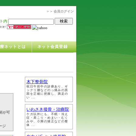
＞＞ 会員ログイン
ト内
治療ネットとは
ネット会員登録
木下整骨院
祝日午前中の診療あり、ギ
ックリ腰などのっ痛みの原
因を正確に把握し、満足の
い ...
いわさき接骨・治療院
術が可
ケガ以外にも、不眠・冷え
症・肩こり・めまい・むく
みや、Ｏ脚の矯正などの整
体 ...
ージ