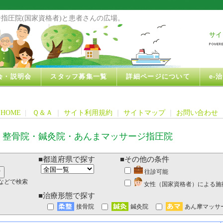
指圧院(国家資格者)と患者さんの広場。
サイ
会・説明会
スタッフ募集一覧
詳細ページについて
e-
HOME
|
Ｑ＆Ａ
｜
サイト利用規約
｜
サイトマップ
｜
お問い合わせ
・整骨院・鍼灸院・あんまマッサージ指圧院
■都道府県で探す
■その他の条件
往診可能
などで検索
女性（国家資格者）による施
■治療形態で探す
接骨院
鍼灸院
あん摩マッサ