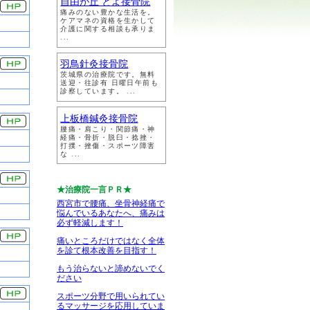
自由が丘 とよ接骨院
痛みのない豊かな生活を。
ケアマネの資格を生かして
介護に関する相談も承りま
...
羽鳥針灸接骨院
茨城県の治療院です。無料
送迎・往診有 日曜日午前も
診察しています。 ...
上板橋鍼灸接骨院
腰痛・肩こり・関節痛・神
経痛・骨折・脱臼・捻挫・
打撲・挫傷・スポーツ障害
な ...
★治療院一言ＰＲ★
西宮市で腰痛、坐骨神経痛で
悩んでいるあなたへ、痛みは
必ず軽減します！
痛いところだけではなく全体
を診て根本改善を目指す！
もう治らないと諦めないでく
ださい
スポーツ分野で用いられてい
るマッサージを応用していま